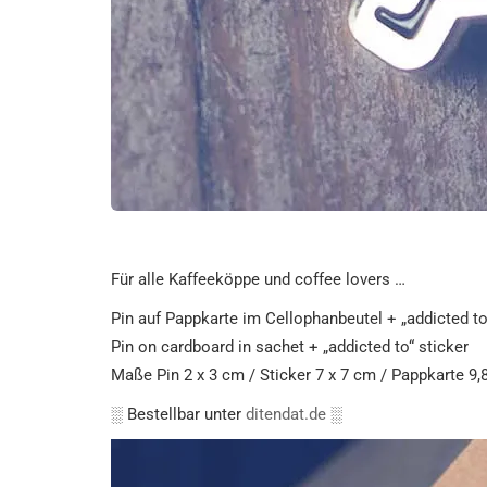
Für alle Kaffeeköppe und coffee lovers …
Pin auf Pappkarte im Cellophanbeutel + „addicted to
Pin on cardboard in sachet + „addicted to“ sticker
Maße Pin 2 x 3 cm / Sticker 7 x 7 cm / Pappkarte 9,
░ Bestellbar unter
ditendat.de
░