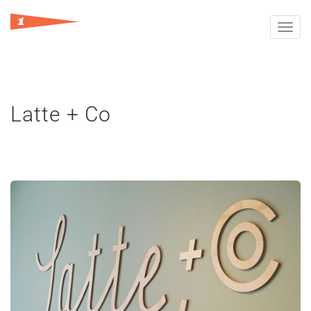
Toggl
navig
Latte + Co