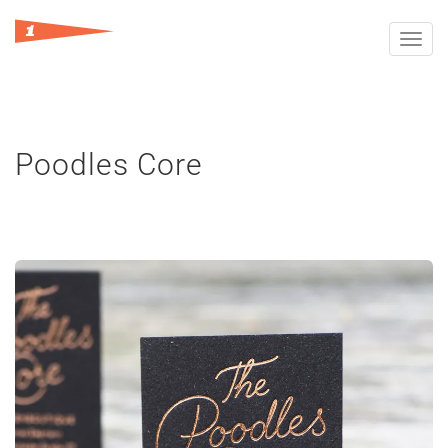
Toggl
navig
Poodles Core