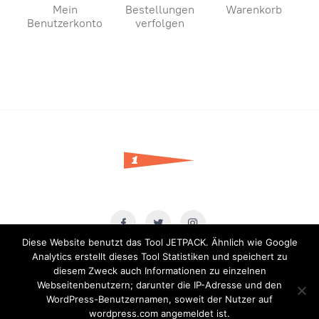
Mein
Bestellungen
Warenkorb
Benutzerkonto
verfolgen
Diese Website benutzt das Tool JETPACK. Ähnlich wie Google
Impressum
|
Datenschutz
|
AGB
Analytics erstellt dieses Tool Statistiken und speichert zu
Für den Shop:
AGB
|
Widerrufsbelehrung
|
Datenschutzerklärung
diesem Zweck auch Informationen zu einzelnen
Webseitenbenutzern; darunter die IP-Adresse und den
WordPress-Benutzernamen, soweit der Nutzer auf
© erste liga. all rights reserved. no part of this website should be
wordpress.com angemeldet ist.