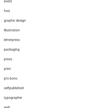
event
font
graphic design
illustration
letterpress
packaging
press
print
pro bono
selfpublished
typographie
web