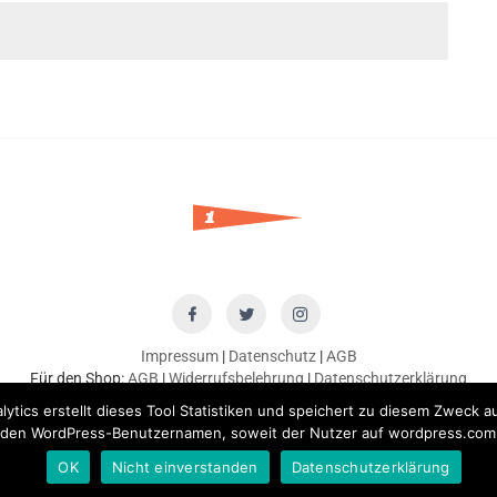
Impressum
|
Datenschutz
|
AGB
Für den Shop:
AGB
|
Widerrufsbelehrung
|
Datenschutzerklärung
ytics erstellt dieses Tool Statistiken und speichert zu diesem Zweck 
 den WordPress-Benutzernamen, soweit der Nutzer auf wordpress.com 
ts reserved. no part of this website should be copied or published without o
OK
Nicht einverstanden
Datenschutzerklärung