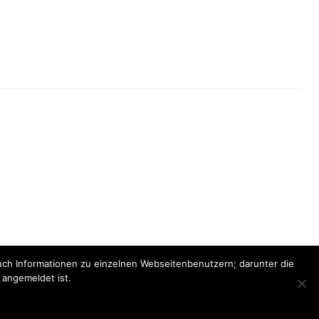
auch Informationen zu einzelnen Webseitenbenutzern; darunter die
angemeldet ist.
ur explicit permission.