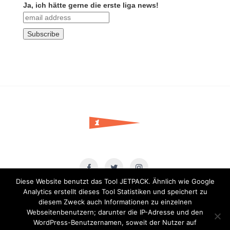
Ja, ich hätte gerne die erste liga news!
Diese Website benutzt das Tool JETPACK. Ähnlich wie Google
Impressum
|
Datenschutz
|
AGB
Analytics erstellt dieses Tool Statistiken und speichert zu
Für den Shop:
AGB
|
Widerrufsbelehrung
|
Datenschutzerklärung
diesem Zweck auch Informationen zu einzelnen
Webseitenbenutzern; darunter die IP-Adresse und den
WordPress-Benutzernamen, soweit der Nutzer auf
© erste liga. all rights reserved. no part of this website should be