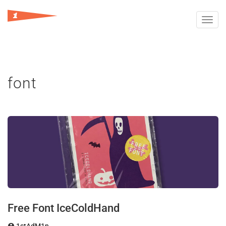
Toggl
navig
font
Free Font IceColdHand