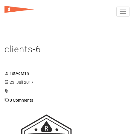
Toggl
navig
clients-6
1stAdM1n
23. Juli 2017
0 Comments