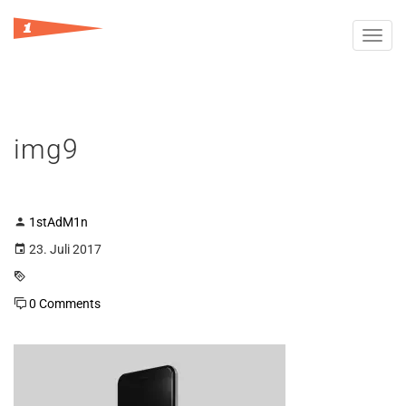
Toggl
navig
img9
1stAdM1n
23. Juli 2017
0 Comments