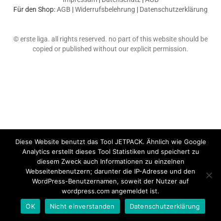
Für den Shop:
AGB
|
Widerrufsbelehrung
|
Datenschutzerklärung
© erste liga. all rights reserved. no part of this website should be
copied or published without our explicit permission.
Diese Website benutzt das Tool JETPACK. Ähnlich wie Google
Analytics erstellt dieses Tool Statistiken und speichert zu
diesem Zweck auch Informationen zu einzelnen
Webseitenbenutzern; darunter die IP-Adresse und den
WordPress-Benutzernamen, soweit der Nutzer auf
wordpress.com angemeldet ist.
OK
Nicht einverstanden
Datenschutzerklärung